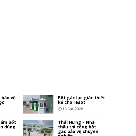
 bảo vệ
Bốt gác lục giác thiết
ọc
kế cho resot
18 Apr, 2026
hẩm bốt
Thái Hưng – Nhà
ên dùng
thầu thi công bốt
p
gác bảo vệ chuyên
nghiệp