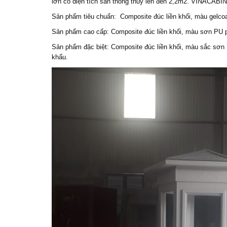
lớn có diện tích sàn thông thuỷ lên đến 2,2m2. VINACABI
Sản phẩm tiêu chuẩn: Composite đúc liền khối, màu gelcoa
Sản phẩm cao cấp: Composite đúc liền khối, màu sơn PU p
Sản phẩm đặc biệt: Composite đúc liền khối, màu sắc sơn
khẩu.