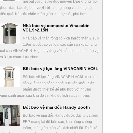
nổi bật với thiết kế đúc nguyên khối không mối
ghép, đảm bảo độ bền vượt trội, chống nóng và chống dột
hiệu quả. Kết cấu chắc chắn giúp chịu lực tốt, phù hợp…
Nhà bảo vệ composite Vinacabin
VC1.9×2.15N
Nhà bảo vệ thân rộng có kích thước thân 2.15 x
1.9m là bốt bảo vệ loại cao cấp sản xuất hàng
loạt của VINACABIN. Hiện nay ứng với mỗi model nhà bảo vệ
có 3 lựa chọn: Lựa chọn…
Bốt bảo vệ lục lăng VINACABIN VC6L
Bốt bảo vệ lục lăng VINACABIN VC6L cao cấp
sản xuất bằng công nghệ đúc liền khối. Sản
phẩm được thiết kế để phù hợp với những
vùng cảnh quan của khu đô thị, khu du lịch và cả những…
Bốt bảo vệ mái dốc Handy Booth
Bốt bảo vệ mái dốc Handy được đúc từ vật liệu
FRP, mang lại độ bền cao, khả năng chống
thấm, chống ăn mòn và cách nhiệt tốt. Thiết kế