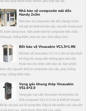
mái dốc giúp thoát nước nhanh, phù hợp lắp đặt…
Nhà bảo vệ composite mái dốc
Handy 2x3m
Nhà bảo vệ composite mái dốc Handy 2x3m
nổi bật với thiết kế hiện đại, mái dốc thoát nước
tốt, tránh đọng mưa. Sản phẩm làm từ composite bền chắc,
chống gỉ, chống thấm, chịu lực cao. Khả năng cách…
Bốt bảo vệ Vinacabin VC1.5×1.9N
Bốt bảo vệ Vinacabin VC1.5×1.9N sở hữu thiết
kế rộng rãi, mang đến không gian làm việc
thoải mái cho nhân viên bảo vệ. Sản phẩm
được đúc nguyên khối từ composite cao cấp, giúp chống
nóng, chống thấm hiệu…
Vọng gác khung thép Vinacabin
VS1.6×2.0
Vọng gác cao cấp Vinacabin khung thép nội
thất composite VS1.6×2.0m là thiết kế chuyên
đặt tại các toà cao ốc trung tâm. Đây là sản phẩm cao cấp nên
có giá khá cao. Kích thước tổng thể của cabin…