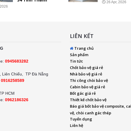
26 Apr, 2026
 2026
LIÊN KẾT
Trang chủ
NG
Sản phẩm
Tin tức
ne:
0945683282
Chốt bảo vệ giá rẻ
Nhà bảo vệ giá rẻ
 Liên Chiểu, TP Đà Nẵng
Thi công chòi bảo vệ
:
0916258589
Cabin bảo vệ giá rẻ
Bốt gác giá rẻ
 TP HCM
Thiết kế chốt bảo vệ
ne:
0962186326
Báo giá bốt bảo vệ composite, ca
vệ, chòi canh gác thép
Tuyển dụng
Liên hệ