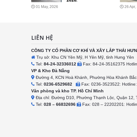
hác?
01 May, 2026
26 Apr,
026
LIÊN HỆ
CÔNG TY CỔ PHẦN CƠ KHÍ VÀ XÂY LẮP THÁI HƯ
Trụ sở: Khu CN Yên Mỹ, H Yên Mỹ, tỉnh Hưng Yên
Tel:
84-24-32336012
Fax: 84-24-35162375 Hotli
VP & Kho Đà Nẵng
Đường 4, KCN Hoà Khánh, Phường Hòa Khánh Bắc,
Tel:
0236-6529682
Fax: 0236-3523522: Hotline
Văn phòng và kho TP. Hồ Chí Minh
Địa chỉ: Đường D10, Phường Thạnh Lộc, Quận 12,
Tel:
028 – 66832696
Fax: 028 – 22202201: Hotli