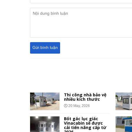
 giá rẻ
Thi công nhà bảo vệ
nhà ở xã
nhiều kích thước
công
20 May, 2026
Bốt gác lục giác
Vinacabin sẽ được
ệ Vinacabin
cải tiến nâng cấp từ
bật so với
2026.