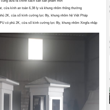
N cũng đưa ra chính sách sản sản phẩm mới
t, cửa kính an toàn 6,38 ly và khung nhôm thông thường
hủ 2K, của sổ kính cường lực 8ly, khung nhôm hệ Việt Pháp
 PU có phủ 2K, cửa sổ kính cường lực 8ly, khung nhôm Xingfa nhập