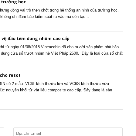
o trường học
ưng đóng vai trò then chốt trong hệ thống an ninh của trường học.
lý không chỉ đảm bảo kiểm soát ra vào mà còn tạo…
 vệ đầu tiên dùng nhôm cao cấp
thì từ ngày 01/08/2018 Vincacabin đã cho ra đời sản phẩm nhà bảo
dụng cửa sổ trượt nhôm hệ Việt Pháp 2600. Đây là loại cửa sổ chất
 cho resot
BIN có 2 mẫu: VC6L kích thước lớn và VC6S kích thước vừa.
c nguyên khối từ vật liệu composite cao cấp. Đây đang là sản