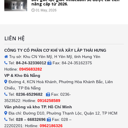
nâng cấp từ 2026.
01 May, 2026
LIÊN HỆ
CÔNG TY CỔ PHẦN CƠ KHÍ VÀ XÂY LẮP THÁI HƯNG
Trụ sở: Khu CN Yên Mỹ, H Yên Mỹ, tỉnh Hưng Yên
Tel:
84-24-32336012
Fax: 84-24-35162375
Hotline:
0945683282
VP & Kho Đà Nẵng
Đường 4, KCN Hoà Khánh, Phường Hòa Khánh Bắc, Liên
Chiểu, TP Đà Nẵng
Tel:
0236-6529682
Fax: 0236-
3523522: Hotline:
0916258589
Văn phòng và kho TP. Hồ Chí Minh
Địa chỉ: Đường D10, Phường Thạnh Lộc, Quận 12, TP HCM
Tel:
028 – 66832696
Fax: 028 –
22202201: Hotline:
0962186326