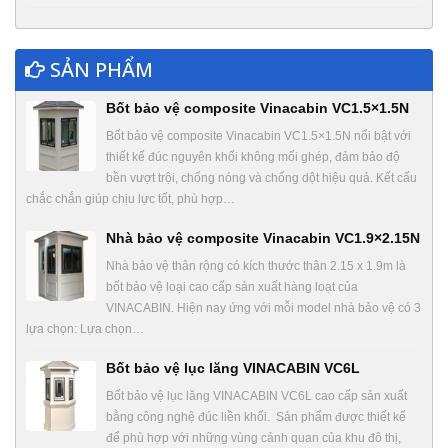
SẢN PHẨM
Bốt bảo vệ composite Vinacabin VC1.5×1.5N
Bốt bảo vệ composite Vinacabin VC1.5×1.5N nổi bật với
thiết kế đúc nguyên khối không mối ghép, đảm bảo độ
bền vượt trội, chống nóng và chống dột hiệu quả. Kết cấu
chắc chắn giúp chịu lực tốt, phù hợp…
Nhà bảo vệ composite Vinacabin VC1.9×2.15N
Nhà bảo vệ thân rộng có kích thước thân 2.15 x 1.9m là
bốt bảo vệ loại cao cấp sản xuất hàng loạt của
VINACABIN. Hiện nay ứng với mỗi model nhà bảo vệ có 3
lựa chọn: Lựa chọn…
Bốt bảo vệ lục lăng VINACABIN VC6L
Bốt bảo vệ lục lăng VINACABIN VC6L cao cấp sản xuất
bằng công nghệ đúc liền khối. Sản phẩm được thiết kế
để phù hợp với những vùng cảnh quan của khu đô thị,