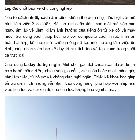
Lắp đặt chốt bảo vệ khu công nghiệp
Yếu tố
cách nhiệt, cách âm
cũng không thể xem nhẹ, đặc biệt với mô
hình làm việc 3 ca 24/7. Bốt an ninh cần đảm bảo mát mẻ vào ban
ngày, ấm áp về đêm, giảm ảnh hưởng của tiếng ồn từ xe cộ và máy
móc. Sử dụng vách thep kết hợp với composite cách nhiệt, kính an
toàn hai lớp, kết hợp mái chống nóng sẽ tạo môi trường làm việc ổn
định, giúp nhân viên bảo vệ duy trì sự tỉnh táo và tập trung trong suốt
ca trực dài.
Cuối cùng là
đầy đủ tiện nghi
. Một chốt gác đạt chuẩn cần được bố trí
hợp lý hệ thống điện, chiếu sáng, ổ cắm, điều hòa hoặc quạt thông gió,
bàn làm việc, tủ hồ sơ và không gian nghỉ ngắn. Thiết kế khoa học giúp
tối ưu diện tích nhưng vẫn đảm bảo công năng, phù hợp với nhịp làm
việc liên tục và cường độ cao của lực lượng bảo vệ nhà máy.