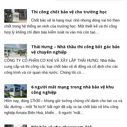
Thi công chốt bảo vệ cho trường học
Chốt bảo vệ là hạng mục nhỏ nhưng đóng vai trò then
chốt trong hệ thống an ninh của trường học. Một thiết kế và thi công
hợp lý không chỉ đảm bảo kiểm soát ra vào mà còn tạo…
Thái Hưng – Nhà thầu thi công bốt gác bảo
vệ chuyên nghiệp
CÔNG TY CỔ PHẦN CƠ KHÍ VÀ XÂY LẮP THÁI HƯNG: Nhà thầu
cung cấp và thi công các loại chốt bảo vệ di động và cố định cho các
công trình và cơ quan nhà nước. Chúng tôi có…
6 người mất mạng trong nhà bảo vệ khu
công nghiệp
Hôm nay, đúng 17h30 – khung giờ tưởng chừng chỉ dành cho tan ca và
tắc đường – một “bi kịch” bất ngờ đã xảy ra tại chốt bảo vệ khu công
nghiệp Amata Biên Hoà, khiến… 6 người “mất…