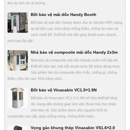
khu du lịch và cả những…
Bốt bảo vệ mái dốc Handy Booth
Bốt bảo vệ mái dốc Handy được đúc từ vật liệu FRP, mang
lại độ bền cao, khả năng chống thấm, chống ăn mòn và
cách nhiệt tốt. Thiết kế mái dốc giúp thoát nước nhanh,
phù hợp lắp đặt…
Nhà bảo vệ composite mái dốc Handy 2x3m
Nhà bảo vệ composite mái dốc Handy 2x3m nổi bật với
thiết kế hiện đại, mái dốc thoát nước tốt, tránh đọng mưa.
Sản phẩm làm từ composite bền chắc, chống gỉ, chống
thấm, chịu lực cao. Khả năng cách…
Bốt bảo vệ Vinacabin VC1.5×1.9N
Bốt bảo vệ Vinacabin VC1.5×1.9N sở hữu thiết kế rộng
rãi, mang đến không gian làm việc thoải mái cho nhân
viên bảo vệ. Sản phẩm được đúc nguyên khối từ
composite cao cấp, giúp chống nóng, chống thấm hiệu…
Vọng gác khung thép Vinacabin VS1.6×2.0