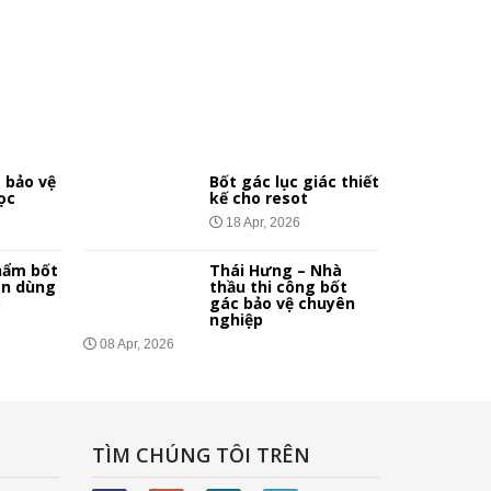
 bảo vệ
Bốt gác lục giác thiết
ọc
kế cho resot
18 Apr, 2026
hẩm bốt
Thái Hưng – Nhà
ên dùng
thầu thi công bốt
p
gác bảo vệ chuyên
nghiệp
08 Apr, 2026
TÌM CHÚNG TÔI TRÊN