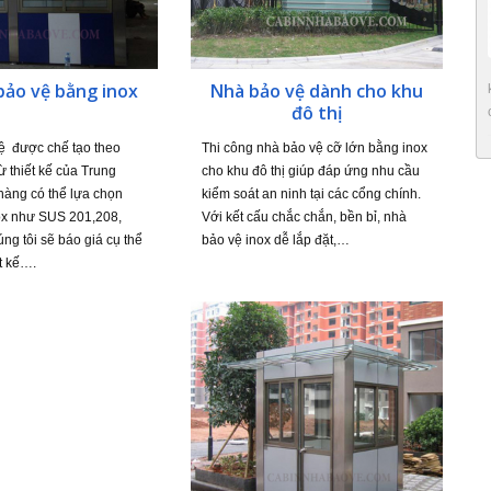
bảo vệ bằng inox
Nhà bảo vệ dành cho khu
đô thị
ệ được chế tạo theo
Thi công nhà bảo vệ cỡ lớn bằng inox
 thiết kế của Trung
cho khu đô thị giúp đáp ứng nhu cầu
hàng có thể lựa chọn
kiểm soát an ninh tại các cổng chính.
ox như SUS 201,208,
Với kết cấu chắc chắn, bền bỉ, nhà
g tôi sẽ báo giá cụ thể
bảo vệ inox dễ lắp đặt,…
ết kế….