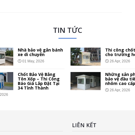
TIN TỨC
Nhà bảo vệ gắn bánh
Thi công chốt
xe di chuyển
cho trường h
01 May, 2026
26 Apr, 2026
Chốt Bảo Vệ Bằng
Những sản p
Tôn Xốp – Thi Công
bảo vệ đầu ti
Báo Giá Lắp Đặt Tại
nhôm cao cấ
34 Tỉnh Thành
26 Apr, 2026
 2026
LIÊN KẾT