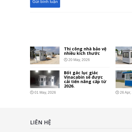
 giá rẻ
Thi công nhà bảo vệ
nhà ở xã
nhiều kích thước
công
20 May, 2026
Bốt gác lục giác
Vinacabin sẽ được
ệ Vinacabin
cải tiến nâng cấp từ
bật so với
2026.
hác?
01 May, 2026
26 Apr,
026
LIÊN HỆ