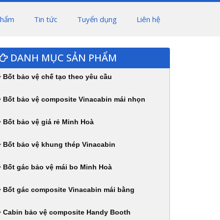
phẩm
Tin tức
Tuyển dụng
Liên hệ
DANH MỤC SẢN PHẨM
Bốt bảo vệ chế tạo theo yêu cầu
Bốt bảo vệ composite Vinacabin mái nhọn
Bốt bảo vệ giá rẻ Minh Hoà
Bốt bảo vệ khung thép Vinacabin
Bốt gác bảo vệ mái bo Minh Hoà
Bốt gác composite Vinacabin mái bằng
Cabin bảo vệ composite Handy Booth