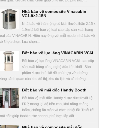
hiệu quả. Kết cấu chắc chắn giúp chịu lực tốt, phù hợp…
Nhà bảo vệ composite Vinacabin
VC1.9×2.15N
Nhà bảo vệ thân rộng có kích thước thân 2.15 x
1.9m là bốt bảo vệ loại cao cấp sản xuất hàng
loạt của VINACABIN. Hiện nay ứng với mỗi model nhà bảo vệ
có 3 lựa chọn: Lựa chọn…
Bốt bảo vệ lục lăng VINACABIN VC6L
Bốt bảo vệ lục lăng VINACABIN VC6L cao cấp
sản xuất bằng công nghệ đúc liền khối. Sản
phẩm được thiết kế để phù hợp với những
vùng cảnh quan của khu đô thị, khu du lịch và cả những…
Bốt bảo vệ mái dốc Handy Booth
Bốt bảo vệ mái dốc Handy được đúc từ vật liệu
FRP, mang lại độ bền cao, khả năng chống
thấm, chống ăn mòn và cách nhiệt tốt. Thiết kế
mái dốc giúp thoát nước nhanh, phù hợp lắp đặt…
Nhà bảo vệ composite mái dốc