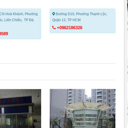
CN Hoà Khánh, Phường
Đường D10, Phường Thạnh Lộc,
c, Liên Chiểu, TP Đà
Quận 12, TP HCM
+0962186326
8589