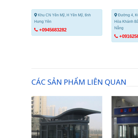
Khu CN Yên Mỹ, H Yên Mỹ, tỉnh
Đường 4, K
Hưng Yên
Hòa Khánh Bắ
Nẵng
+0945683282
+091625
CÁC SẢN PHẨM LIÊN QUAN