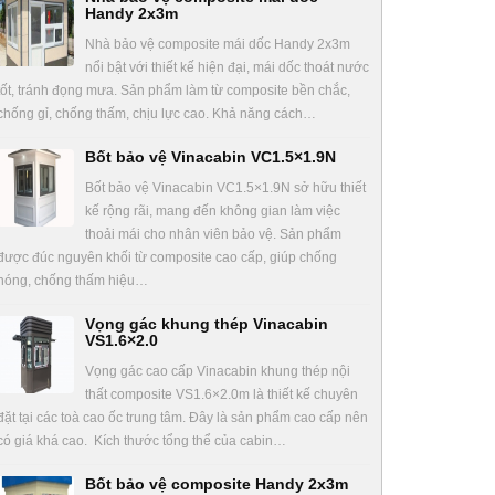
Handy 2x3m
Nhà bảo vệ composite mái dốc Handy 2x3m
nổi bật với thiết kế hiện đại, mái dốc thoát nước
tốt, tránh đọng mưa. Sản phẩm làm từ composite bền chắc,
chống gỉ, chống thấm, chịu lực cao. Khả năng cách…
Bốt bảo vệ Vinacabin VC1.5×1.9N
Bốt bảo vệ Vinacabin VC1.5×1.9N sở hữu thiết
kế rộng rãi, mang đến không gian làm việc
thoải mái cho nhân viên bảo vệ. Sản phẩm
được đúc nguyên khối từ composite cao cấp, giúp chống
nóng, chống thấm hiệu…
Vọng gác khung thép Vinacabin
VS1.6×2.0
Vọng gác cao cấp Vinacabin khung thép nội
thất composite VS1.6×2.0m là thiết kế chuyên
đặt tại các toà cao ốc trung tâm. Đây là sản phẩm cao cấp nên
có giá khá cao. Kích thước tổng thể của cabin…
Bốt bảo vệ composite Handy 2x3m