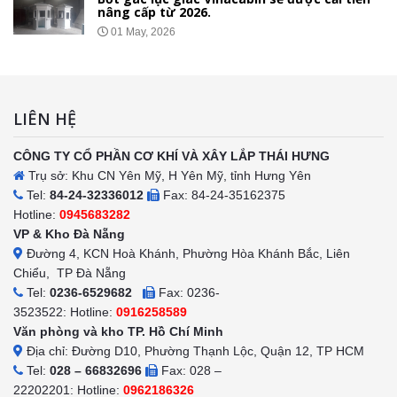
nâng cấp từ 2026.
01 May, 2026
LIÊN HỆ
CÔNG TY CỔ PHẦN CƠ KHÍ VÀ XÂY LẮP THÁI HƯNG
Trụ sở: Khu CN Yên Mỹ, H Yên Mỹ, tỉnh Hưng Yên
Tel:
84-24-32336012
Fax: 84-24-35162375
Hotline:
0945683282
VP & Kho Đà Nẵng
Đường 4, KCN Hoà Khánh, Phường Hòa Khánh Bắc, Liên
Chiểu, TP Đà Nẵng
Tel:
0236-6529682
Fax: 0236-
3523522: Hotline:
0916258589
Văn phòng và kho TP. Hồ Chí Minh
Địa chỉ: Đường D10, Phường Thạnh Lộc, Quận 12, TP HCM
Tel:
028 – 66832696
Fax: 028 –
22202201: Hotline:
0962186326