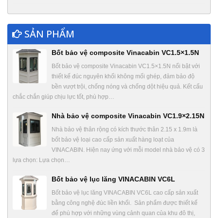
SẢN PHẨM
Bốt bảo vệ composite Vinacabin VC1.5×1.5N
Bốt bảo vệ composite Vinacabin VC1.5×1.5N nổi bật với
thiết kế đúc nguyên khối không mối ghép, đảm bảo độ
bền vượt trội, chống nóng và chống dột hiệu quả. Kết cấu
chắc chắn giúp chịu lực tốt, phù hợp…
Nhà bảo vệ composite Vinacabin VC1.9×2.15N
Nhà bảo vệ thân rộng có kích thước thân 2.15 x 1.9m là
bốt bảo vệ loại cao cấp sản xuất hàng loạt của
VINACABIN. Hiện nay ứng với mỗi model nhà bảo vệ có 3
lựa chọn: Lựa chọn…
Bốt bảo vệ lục lăng VINACABIN VC6L
Bốt bảo vệ lục lăng VINACABIN VC6L cao cấp sản xuất
bằng công nghệ đúc liền khối. Sản phẩm được thiết kế
để phù hợp với những vùng cảnh quan của khu đô thị,