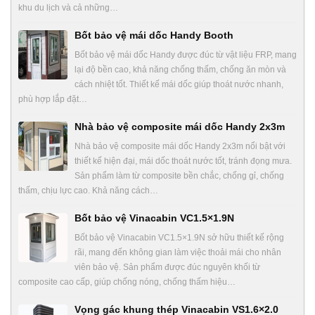
khu du lịch và cả những…
Bốt bảo vệ mái dốc Handy Booth
Bốt bảo vệ mái dốc Handy được đúc từ vật liệu FRP, mang
lại độ bền cao, khả năng chống thấm, chống ăn mòn và
cách nhiệt tốt. Thiết kế mái dốc giúp thoát nước nhanh,
phù hợp lắp đặt…
Nhà bảo vệ composite mái dốc Handy 2x3m
Nhà bảo vệ composite mái dốc Handy 2x3m nổi bật với
thiết kế hiện đại, mái dốc thoát nước tốt, tránh đọng mưa.
Sản phẩm làm từ composite bền chắc, chống gỉ, chống
thấm, chịu lực cao. Khả năng cách…
Bốt bảo vệ Vinacabin VC1.5×1.9N
Bốt bảo vệ Vinacabin VC1.5×1.9N sở hữu thiết kế rộng
rãi, mang đến không gian làm việc thoải mái cho nhân
viên bảo vệ. Sản phẩm được đúc nguyên khối từ
composite cao cấp, giúp chống nóng, chống thấm hiệu…
Vọng gác khung thép Vinacabin VS1.6×2.0