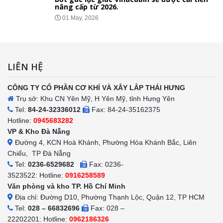
nâng cấp từ 2026.
01 May, 2026
LIÊN HỆ
CÔNG TY CỔ PHẦN CƠ KHÍ VÀ XÂY LẮP THÁI HƯNG
Trụ sở: Khu CN Yên Mỹ, H Yên Mỹ, tỉnh Hưng Yên
Tel:
84-24-32336012
Fax: 84-24-35162375
Hotline:
0945683282
VP & Kho Đà Nẵng
Đường 4, KCN Hoà Khánh, Phường Hòa Khánh Bắc, Liên
Chiểu, TP Đà Nẵng
Tel:
0236-6529682
Fax: 0236-
3523522: Hotline:
0916258589
Văn phòng và kho TP. Hồ Chí Minh
Địa chỉ: Đường D10, Phường Thạnh Lộc, Quận 12, TP HCM
Tel:
028 – 66832696
Fax: 028 –
22202201: Hotline:
0962186326