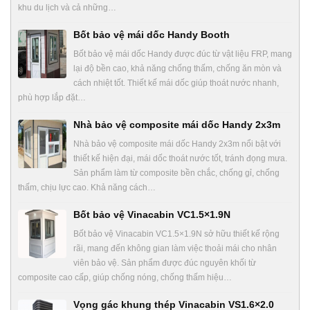
khu du lịch và cả những…
Bốt bảo vệ mái dốc Handy Booth
Bốt bảo vệ mái dốc Handy được đúc từ vật liệu FRP, mang
lại độ bền cao, khả năng chống thấm, chống ăn mòn và
cách nhiệt tốt. Thiết kế mái dốc giúp thoát nước nhanh,
phù hợp lắp đặt…
Nhà bảo vệ composite mái dốc Handy 2x3m
Nhà bảo vệ composite mái dốc Handy 2x3m nổi bật với
thiết kế hiện đại, mái dốc thoát nước tốt, tránh đọng mưa.
Sản phẩm làm từ composite bền chắc, chống gỉ, chống
thấm, chịu lực cao. Khả năng cách…
Bốt bảo vệ Vinacabin VC1.5×1.9N
Bốt bảo vệ Vinacabin VC1.5×1.9N sở hữu thiết kế rộng
rãi, mang đến không gian làm việc thoải mái cho nhân
viên bảo vệ. Sản phẩm được đúc nguyên khối từ
composite cao cấp, giúp chống nóng, chống thấm hiệu…
Vọng gác khung thép Vinacabin VS1.6×2.0