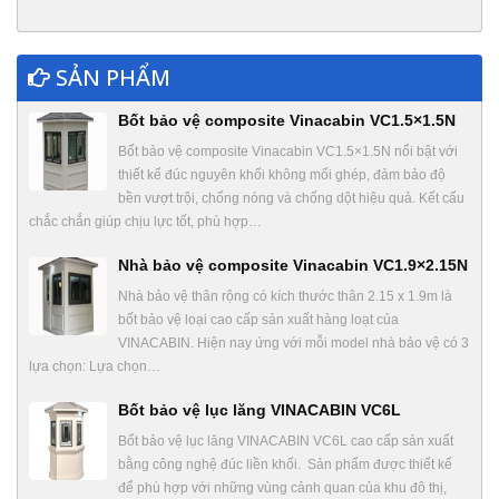
SẢN PHẨM
Bốt bảo vệ composite Vinacabin VC1.5×1.5N
Bốt bảo vệ composite Vinacabin VC1.5×1.5N nổi bật với
thiết kế đúc nguyên khối không mối ghép, đảm bảo độ
bền vượt trội, chống nóng và chống dột hiệu quả. Kết cấu
chắc chắn giúp chịu lực tốt, phù hợp…
Nhà bảo vệ composite Vinacabin VC1.9×2.15N
Nhà bảo vệ thân rộng có kích thước thân 2.15 x 1.9m là
bốt bảo vệ loại cao cấp sản xuất hàng loạt của
VINACABIN. Hiện nay ứng với mỗi model nhà bảo vệ có 3
lựa chọn: Lựa chọn…
Bốt bảo vệ lục lăng VINACABIN VC6L
Bốt bảo vệ lục lăng VINACABIN VC6L cao cấp sản xuất
bằng công nghệ đúc liền khối. Sản phẩm được thiết kế
để phù hợp với những vùng cảnh quan của khu đô thị,