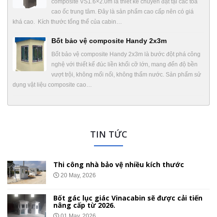
composite VS1.6×2.0m là thiết kế chuyên đặt tại các toà
cao ốc trung tâm. Đây là sản phẩm cao cấp nên có giá
khá cao. Kích thước tổng thể của cabin…
Bốt bảo vệ composite Handy 2x3m
Bốt bảo vệ composite Handy 2x3m là bước đột phá công
nghệ với thiết kế đúc liền khối cỡ lớn, mang đến độ bền
vượt trội, không mối nối, không thấm nước. Sản phẩm sử
dụng vật liệu composite cao…
TIN TỨC
Nhà bảo vệ gắn bánh xe di chuyển
01 May, 2026
ến
Chốt Bảo Vệ Bằng Tôn Xốp – Thi Công Báo
Giá Lắp Đặt Tại 34 Tỉnh Thành
26 Apr, 2026