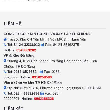
LIÊN HỆ
CÔNG TY CỔ PHẦN CƠ KHÍ VÀ XÂY LẮP THÁI HƯNG
Trụ sở: Khu CN Yên Mỹ, H Yên Mỹ, tỉnh Hưng Yên
Tel:
84-24-32336012
Fax: 84-24-35162375
Hotline:
0945683282
VP & Kho Đà Nẵng
Đường 4, KCN Hoà Khánh, Phường Hòa Khánh Bắc, Liên
Chiểu, TP Đà Nẵng
Tel:
0236-6529682
Fax: 0236-
3523522: Hotline:
0916258589
Văn phòng và kho TP. Hồ Chí Minh
Địa chỉ: Đường D10, Phường Thạnh Lộc, Quận 12, TP HCM
Tel:
028 – 66832696
Fax: 028 –
22202201: Hotline:
0962186326
LIÊN KẾT