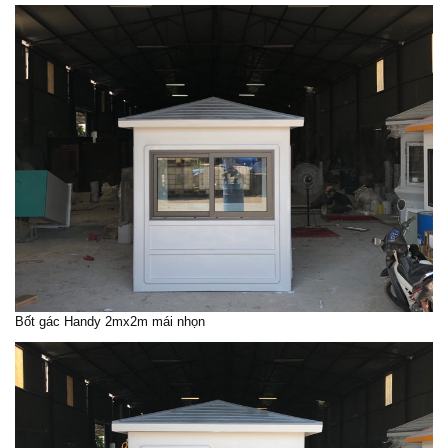
Bốt gác Handy 2mx2m mái nhọn