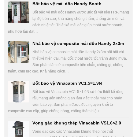
Bốt bảo vệ mái dốc Handy Booth
Bốt bảo vệ mái dốc Handy được đúc từ vật liệu FRP, mang
lại độ bền cao, khả năng chống thấm, chống ăn mòn và
cách nhiệt tốt. Thiết kế mái dốc giúp thoát nước nhanh,
phù hợp lắp đặt…
Nhà bảo vệ composite mái dốc Handy 2x3m
Nhà bảo vệ composite mái dốc Handy 2x3m nổi bật với
thiết kế hiện đại, mái dốc thoát nước tốt, tránh đọng mưa.
Sản phẩm làm từ composite bền chắc, chống gỉ, chống
thấm, chịu lực cao. Khả năng cách…
Bốt bảo vệ Vinacabin VC1.5×1.9N
Bốt bảo vệ Vinacabin VC1.5×1.9N sở hữu thiết kế rộng
rãi, mang đến không gian làm việc thoải mái cho nhân
viên bảo vệ. Sản phẩm được đúc nguyên khối từ
composite cao cấp, giúp chống nóng, chống thấm hiệu…
Vọng gác khung thép Vinacabin VS1.6×2.0
Vọng gác cao cấp Vinacabin khung thép nội thất