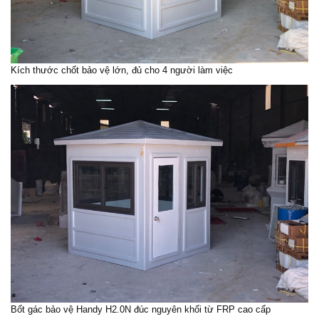
Kích thước chốt bảo vệ lớn, đủ cho 4 người làm việc
Bốt gác bảo vệ Handy H2.0N đúc nguyên khối từ FRP cao cấp