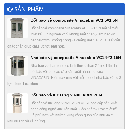
SẢN PHẨM
Bốt bảo vệ composite Vinacabin VC1.5×1.5N
Bốt bảo vệ composite Vinacabin VC1.5×1.5N nổi bật với
thiết kế đúc nguyên khối không mối ghép, đảm bảo độ
bền vượt trội, chống nóng và chống dột hiệu quả. Kết cấu
chắc chắn giúp chịu lực tốt, phù hợp…
Nhà bảo vệ composite Vinacabin VC1.9×2.15N
Nhà bảo vệ thân rộng có kích thước thân 2.15 x 1.9m là
bốt bảo vệ loại cao cấp sản xuất hàng loạt của
VINACABIN. Hiện nay ứng với mỗi model nhà bảo vệ có 3
lựa chọn: Lựa chọn…
Bốt bảo vệ lục lăng VINACABIN VC6L
Bốt bảo vệ lục lăng VINACABIN VC6L cao cấp sản xuất
bằng công nghệ đúc liền khối. Sản phẩm được thiết kế
để phù hợp với những vùng cảnh quan của khu đô thị,
khu du lịch và cả những…