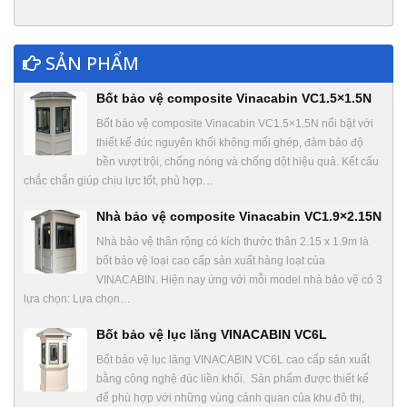
SẢN PHẨM
Bốt bảo vệ composite Vinacabin VC1.5×1.5N
Bốt bảo vệ composite Vinacabin VC1.5×1.5N nổi bật với
thiết kế đúc nguyên khối không mối ghép, đảm bảo độ
bền vượt trội, chống nóng và chống dột hiệu quả. Kết cấu
chắc chắn giúp chịu lực tốt, phù hợp…
Nhà bảo vệ composite Vinacabin VC1.9×2.15N
Nhà bảo vệ thân rộng có kích thước thân 2.15 x 1.9m là
bốt bảo vệ loại cao cấp sản xuất hàng loạt của
VINACABIN. Hiện nay ứng với mỗi model nhà bảo vệ có 3
lựa chọn: Lựa chọn…
Bốt bảo vệ lục lăng VINACABIN VC6L
Bốt bảo vệ lục lăng VINACABIN VC6L cao cấp sản xuất
bằng công nghệ đúc liền khối. Sản phẩm được thiết kế
để phù hợp với những vùng cảnh quan của khu đô thị,