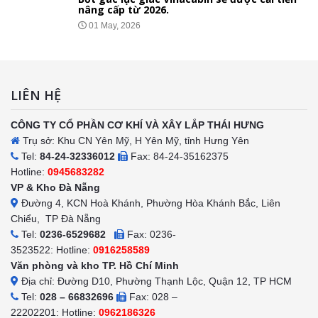
nâng cấp từ 2026.
01 May, 2026
LIÊN HỆ
CÔNG TY CỔ PHẦN CƠ KHÍ VÀ XÂY LẮP THÁI HƯNG
Trụ sở: Khu CN Yên Mỹ, H Yên Mỹ, tỉnh Hưng Yên
Tel:
84-24-32336012
Fax: 84-24-35162375
Hotline:
0945683282
VP & Kho Đà Nẵng
Đường 4, KCN Hoà Khánh, Phường Hòa Khánh Bắc, Liên
Chiểu, TP Đà Nẵng
Tel:
0236-6529682
Fax: 0236-
3523522: Hotline:
0916258589
Văn phòng và kho TP. Hồ Chí Minh
Địa chỉ: Đường D10, Phường Thạnh Lộc, Quận 12, TP HCM
Tel:
028 – 66832696
Fax: 028 –
22202201: Hotline:
0962186326