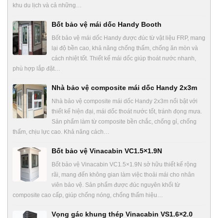
khu du lịch và cả những…
Bốt bảo vệ mái dốc Handy Booth
Bốt bảo vệ mái dốc Handy được đúc từ vật liệu FRP, mang
lại độ bền cao, khả năng chống thấm, chống ăn mòn và
cách nhiệt tốt. Thiết kế mái dốc giúp thoát nước nhanh,
phù hợp lắp đặt…
Nhà bảo vệ composite mái dốc Handy 2x3m
Nhà bảo vệ composite mái dốc Handy 2x3m nổi bật với
thiết kế hiện đại, mái dốc thoát nước tốt, tránh đọng mưa.
Sản phẩm làm từ composite bền chắc, chống gỉ, chống
thấm, chịu lực cao. Khả năng cách…
Bốt bảo vệ Vinacabin VC1.5×1.9N
Bốt bảo vệ Vinacabin VC1.5×1.9N sở hữu thiết kế rộng
rãi, mang đến không gian làm việc thoải mái cho nhân
viên bảo vệ. Sản phẩm được đúc nguyên khối từ
composite cao cấp, giúp chống nóng, chống thấm hiệu…
Vọng gác khung thép Vinacabin VS1.6×2.0