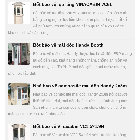
Bốt bảo vệ lục lăng VINACABIN VC6L
Bốt bảo vệ lục lăng VINACABIN VC6L cao cấp sản xuất
bằng công nghệ đúc liền khối. Sản phẩm được thiết kế
để phù hợp với những vùng cảnh quan của khu đô thị,
khu du lịch và cả những…
Bốt bảo vệ mái dốc Handy Booth
Bốt bảo vệ mái dốc Handy được đúc từ vật liệu FRP, mang
lại độ bền cao, khả năng chống thấm, chống ăn mòn và
cách nhiệt tốt. Thiết kế mái dốc giúp thoát nước nhanh,
phù hợp lắp đặt…
Nhà bảo vệ composite mái dốc Handy 2x3m
Nhà bảo vệ composite mái dốc Handy 2x3m nổi bật với
thiết kế hiện đại, mái dốc thoát nước tốt, tránh đọng mưa.
Sản phẩm làm từ composite bền chắc, chống gỉ, chống
thấm, chịu lực cao. Khả năng cách…
Bốt bảo vệ Vinacabin VC1.5×1.9N
Bốt bảo vệ Vinacabin VC1.5×1.9N sở hữu thiết kế rộng