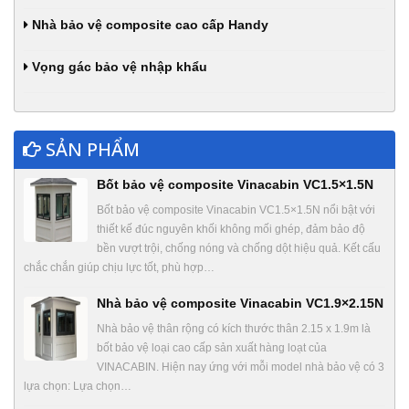
Nhà bảo vệ composite cao cấp Handy
Vọng gác bảo vệ nhập khẩu
SẢN PHẨM
Bốt bảo vệ composite Vinacabin VC1.5×1.5N
Bốt bảo vệ composite Vinacabin VC1.5×1.5N nổi bật với
thiết kế đúc nguyên khối không mối ghép, đảm bảo độ
bền vượt trội, chống nóng và chống dột hiệu quả. Kết cấu
chắc chắn giúp chịu lực tốt, phù hợp…
Nhà bảo vệ composite Vinacabin VC1.9×2.15N
Nhà bảo vệ thân rộng có kích thước thân 2.15 x 1.9m là
bốt bảo vệ loại cao cấp sản xuất hàng loạt của
VINACABIN. Hiện nay ứng với mỗi model nhà bảo vệ có 3
lựa chọn: Lựa chọn…