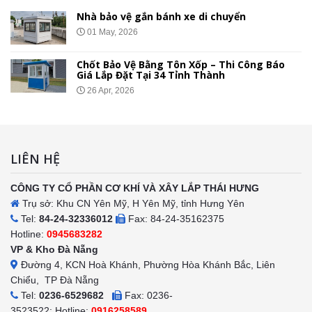
Nhà bảo vệ gắn bánh xe di chuyển
01 May, 2026
Chốt Bảo Vệ Bằng Tôn Xốp – Thi Công Báo
Giá Lắp Đặt Tại 34 Tỉnh Thành
26 Apr, 2026
LIÊN HỆ
CÔNG TY CỔ PHẦN CƠ KHÍ VÀ XÂY LẮP THÁI HƯNG
Trụ sở: Khu CN Yên Mỹ, H Yên Mỹ, tỉnh Hưng Yên
Tel:
84-24-32336012
Fax: 84-24-35162375
Hotline:
0945683282
VP & Kho Đà Nẵng
Đường 4, KCN Hoà Khánh, Phường Hòa Khánh Bắc, Liên
Chiểu, TP Đà Nẵng
Tel:
0236-6529682
Fax: 0236-
3523522: Hotline:
0916258589