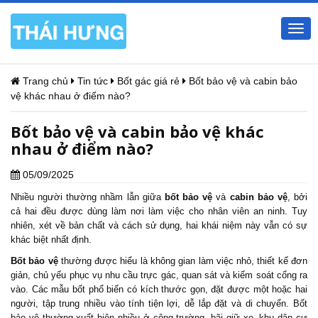
Togg
navi
Trang chủ
Tin tức
Bốt gác giá rẻ
Bốt bảo vệ và cabin bảo
vệ khác nhau ở điểm nào?
Bốt bảo vệ và cabin bảo vệ khác
nhau ở điểm nào?
05/09/2025
Nhiều người thường nhầm lẫn giữa
bốt bảo vệ
và
cabin bảo vệ
, bởi
cả hai đều được dùng làm nơi làm việc cho nhân viên an ninh. Tuy
nhiên, xét về bản chất và cách sử dụng, hai khái niệm này vẫn có sự
khác biệt nhất định.
Bốt bảo vệ
thường được hiểu là không gian làm việc nhỏ, thiết kế đơn
giản, chủ yếu phục vụ nhu cầu trực gác, quan sát và kiểm soát cổng ra
vào. Các mẫu bốt phổ biến có kích thước gọn, đặt được một hoặc hai
người, tập trung nhiều vào tính tiện lợi, dễ lắp đặt và di chuyển. Bốt
bảo vệ thường xuất hiện nhiều ở công trường, bãi giữ xe, khu dân cư