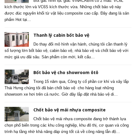
Bốt gác hình lục giác VINACABIN có 2 mẫu: VC6L
kích thước lớn và VC6S kích thước vừa. Những chốt bảo vệ này
được đúc nguyên khối từ vật liệu composite cao cấp. Đây đang là sản
phẩm Hot tại…
Thanh lý cabin bốt bảo vệ
Do thay đổi mô hình vận hành, chúng tôi cần thanh lý
số lượng lớn bốt bảo vệ, cabin bảo vệ, nhà bảo vệ và chốt bảo vệ với
mức giá ưu đãi sâu. Sản phẩm còn mới, kết cấu…
Bốt bảo vệ cho showroom ôtô
Trong 15 năm qua, Công ty cổ phần cơ khí và xây lắp
Thái Hưng chúng tôi đã bán chốt bảo vệ cho hàng loạt những
showroom xe hơi trên cả nước. Giờ đây lắp đặt nhà bảo vệ di…
Chốt bảo vệ mái nhựa composite
Chốt bảo vệ mái nhựa composite đang trở thành lựa
chọn phổ biến trong các khu công nghiệp, khu đô thị, cơ quan và công
trình hạ tầng nhờ khả năng đáp ứng tốt cả về công năng lẫn độ…