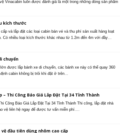
 vệ Vinacabin luôn được đánh giá là một trong những dòng sản phẩm
u kích thước
cấp và lắp đặt các loại cabin bán vé và thu phí sản xuất hàng loạt
n. Có nhiều loại kích thước khác nhau từ 1.2m đến 4m với đầy…
di chuyển
 lớn được lắp bánh xe di chuyển, các bánh xe này có thể quay 360
 định cabin không bị trôi khi đặt ở trên…
 – Thi Công Báo Giá Lắp Đặt Tại 34 Tỉnh Thành
i Công Báo Giá Lắp Đặt Tại 34 Tỉnh Thành Thi công, lắp đặt nhà
bảo vệ liên hệ ngay để được tư vấn miễn phí….
 vệ đầu tiên dùng nhôm cao cấp