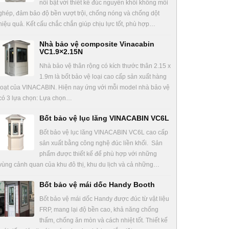
nổi bật với thiết kế đúc nguyên khối không mối
ghép, đảm bảo độ bền vượt trội, chống nóng và chống dột
hiệu quả. Kết cấu chắc chắn giúp chịu lực tốt, phù hợp…
Nhà bảo vệ composite Vinacabin
VC1.9×2.15N
Nhà bảo vệ thân rộng có kích thước thân 2.15 x
1.9m là bốt bảo vệ loại cao cấp sản xuất hàng
loạt của VINACABIN. Hiện nay ứng với mỗi model nhà bảo vệ
có 3 lựa chọn: Lựa chọn…
Bốt bảo vệ lục lăng VINACABIN VC6L
Bốt bảo vệ lục lăng VINACABIN VC6L cao cấp
sản xuất bằng công nghệ đúc liền khối. Sản
phẩm được thiết kế để phù hợp với những
vùng cảnh quan của khu đô thị, khu du lịch và cả những…
Bốt bảo vệ mái dốc Handy Booth
Bốt bảo vệ mái dốc Handy được đúc từ vật liệu
FRP, mang lại độ bền cao, khả năng chống
thấm, chống ăn mòn và cách nhiệt tốt. Thiết kế