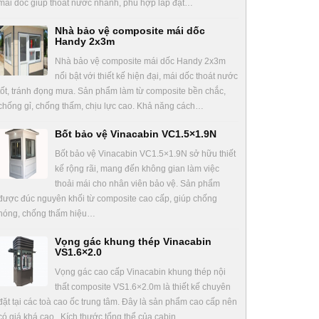
mái dốc giúp thoát nước nhanh, phù hợp lắp đặt…
Nhà bảo vệ composite mái dốc
Handy 2x3m
Nhà bảo vệ composite mái dốc Handy 2x3m
nổi bật với thiết kế hiện đại, mái dốc thoát nước
tốt, tránh đọng mưa. Sản phẩm làm từ composite bền chắc,
chống gỉ, chống thấm, chịu lực cao. Khả năng cách…
Bốt bảo vệ Vinacabin VC1.5×1.9N
Bốt bảo vệ Vinacabin VC1.5×1.9N sở hữu thiết
kế rộng rãi, mang đến không gian làm việc
thoải mái cho nhân viên bảo vệ. Sản phẩm
được đúc nguyên khối từ composite cao cấp, giúp chống
nóng, chống thấm hiệu…
Vọng gác khung thép Vinacabin
VS1.6×2.0
Vọng gác cao cấp Vinacabin khung thép nội
thất composite VS1.6×2.0m là thiết kế chuyên
đặt tại các toà cao ốc trung tâm. Đây là sản phẩm cao cấp nên
có giá khá cao. Kích thước tổng thể của cabin…