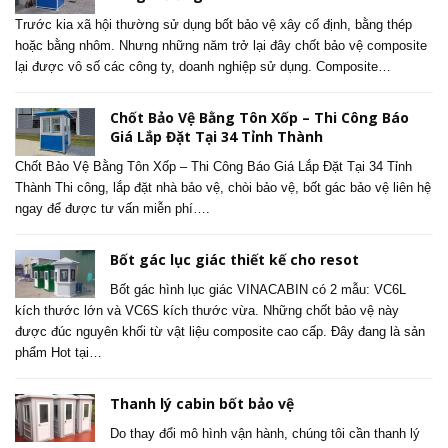
Trước kia xã hội thường sử dụng bốt bảo vệ xây cố định, bằng thép
hoặc bằng nhôm. Nhưng những năm trở lại đây chốt bảo vệ composite
lại được vô số các công ty, doanh nghiệp sử dụng. Composite…
Chốt Bảo Vệ Bằng Tôn Xốp – Thi Công Báo
Giá Lắp Đặt Tại 34 Tỉnh Thành
Chốt Bảo Vệ Bằng Tôn Xốp – Thi Công Báo Giá Lắp Đặt Tại 34 Tỉnh
Thành Thi công, lắp đặt nhà bảo vệ, chòi bảo vệ, bốt gác bảo vệ liên hệ
ngay để được tư vấn miễn phí….
Bốt gác lục giác thiết kế cho resot
Bốt gác hình lục giác VINACABIN có 2 mẫu: VC6L
kích thước lớn và VC6S kích thước vừa. Những chốt bảo vệ này
được đúc nguyên khối từ vật liệu composite cao cấp. Đây đang là sản
phẩm Hot tại…
Thanh lý cabin bốt bảo vệ
Do thay đổi mô hình vận hành, chúng tôi cần thanh lý