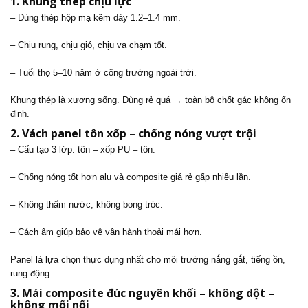
1. Khung thép chịu lực
– Dùng thép hộp mạ kẽm dày 1.2–1.4 mm.
– Chịu rung, chịu gió, chịu va chạm tốt.
– Tuổi thọ 5–10 năm ở công trường ngoài trời.
Khung thép là xương sống. Dùng rẻ quá → toàn bộ chốt gác không ổn
định.
2. Vách panel tôn xốp – chống nóng vượt trội
– Cấu tạo 3 lớp: tôn – xốp PU – tôn.
– Chống nóng tốt hơn alu và composite giá rẻ gấp nhiều lần.
– Không thấm nước, không bong tróc.
– Cách âm giúp bảo vệ vận hành thoải mái hơn.
Panel là lựa chọn thực dụng nhất cho môi trường nắng gắt, tiếng ồn,
rung động.
3. Mái composite đúc nguyên khối – không dột –
không mối nối