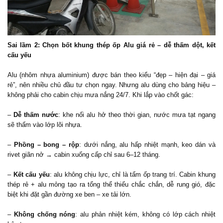
Sai lầm 2: Chọn bốt khung thép ốp Alu giá rẻ – dễ thấm dột, kết
cấu yếu
Alu (nhôm nhựa aluminium) được bán theo kiểu “đẹp – hiện đại – giá
rẻ”, nên nhiều chủ đầu tư chọn ngay. Nhưng alu dùng cho bảng hiệu –
không phải cho cabin chịu mưa nắng 24/7. Khi lắp vào chốt gác:
–
Dễ thấm nước
: khe nối alu hở theo thời gian, nước mưa tạt ngang
sẽ thấm vào lớp lõi nhựa.
–
Phồng – bong – rộp
: dưới nắng, alu hấp nhiệt mạnh, keo dán và
rivet giãn nở → cabin xuống cấp chỉ sau 6–12 tháng.
–
Kết cấu yếu
: alu không chịu lực, chỉ là tấm ốp trang trí. Cabin khung
thép rẻ + alu mỏng tạo ra tổng thể thiếu chắc chắn, dễ rung gió, đặc
biệt khi đặt gần đường xe ben – xe tải lớn.
–
Không chống nóng
: alu phản nhiệt kém, không có lớp cách nhiệt