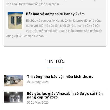
khá cao. Kích thước tổng thể của cabin…
Bốt bảo vệ composite Handy 2x3m
Bốt bảo vệ composite Handy 2x3m là bước đột phá công
nghệ với thiết kế đúc liền khối cỡ lớn, mang đến độ bền
vượt trội, không mối nối, không thấm nước. Sản phẩm sử
dụng vật liệu composite cao…
TIN TỨC
Thi công nhà bảo vệ nhiều kích thước
20 May, 2026
Bốt gác lục giác Vinacabin sẽ được cải tiến
nâng cấp từ 2026.
01 May, 2026