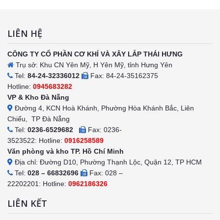
LIÊN HỆ
CÔNG TY CỔ PHẦN CƠ KHÍ VÀ XÂY LẮP THÁI HƯNG
Trụ sở: Khu CN Yên Mỹ, H Yên Mỹ, tỉnh Hưng Yên
Tel:
84-24-32336012
Fax: 84-24-35162375
Hotline:
0945683282
VP & Kho Đà Nẵng
Đường 4, KCN Hoà Khánh, Phường Hòa Khánh Bắc, Liên
Chiểu, TP Đà Nẵng
Tel:
0236-6529682
Fax: 0236-
3523522: Hotline:
0916258589
Văn phòng và kho TP. Hồ Chí Minh
Địa chỉ: Đường D10, Phường Thạnh Lộc, Quận 12, TP HCM
Tel:
028 – 66832696
Fax: 028 –
22202201: Hotline:
0962186326
LIÊN KẾT