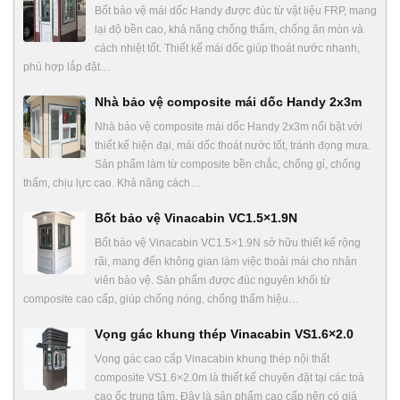
Bốt bảo vệ mái dốc Handy được đúc từ vật liệu FRP, mang
lại độ bền cao, khả năng chống thấm, chống ăn mòn và
cách nhiệt tốt. Thiết kế mái dốc giúp thoát nước nhanh,
phù hợp lắp đặt…
Nhà bảo vệ composite mái dốc Handy 2x3m
Nhà bảo vệ composite mái dốc Handy 2x3m nổi bật với
thiết kế hiện đại, mái dốc thoát nước tốt, tránh đọng mưa.
Sản phẩm làm từ composite bền chắc, chống gỉ, chống
thấm, chịu lực cao. Khả năng cách…
Bốt bảo vệ Vinacabin VC1.5×1.9N
Bốt bảo vệ Vinacabin VC1.5×1.9N sở hữu thiết kế rộng
rãi, mang đến không gian làm việc thoải mái cho nhân
viên bảo vệ. Sản phẩm được đúc nguyên khối từ
composite cao cấp, giúp chống nóng, chống thấm hiệu…
Vọng gác khung thép Vinacabin VS1.6×2.0
Vọng gác cao cấp Vinacabin khung thép nội thất
composite VS1.6×2.0m là thiết kế chuyên đặt tại các toà
cao ốc trung tâm. Đây là sản phẩm cao cấp nên có giá