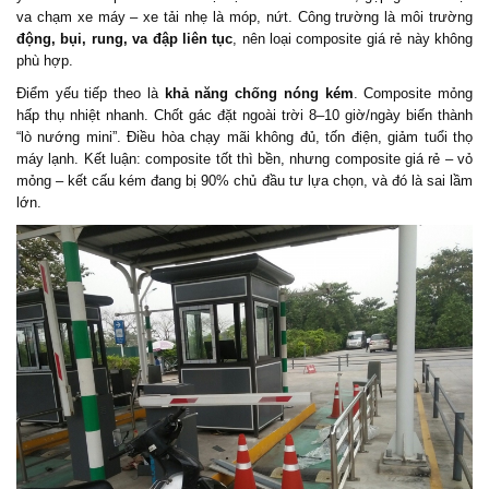
va chạm xe máy – xe tải nhẹ là móp, nứt. Công trường là môi trường
động, bụi, rung, va đập liên tục
, nên loại composite giá rẻ này không
phù hợp.
Điểm yếu tiếp theo là
khả năng chống nóng kém
. Composite mỏng
hấp thụ nhiệt nhanh. Chốt gác đặt ngoài trời 8–10 giờ/ngày biến thành
“lò nướng mini”. Điều hòa chạy mãi không đủ, tốn điện, giảm tuổi thọ
máy lạnh. Kết luận: composite tốt thì bền, nhưng composite giá rẻ – vỏ
mỏng – kết cấu kém đang bị 90% chủ đầu tư lựa chọn, và đó là sai lầm
lớn.