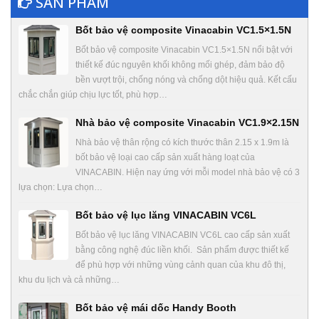
SẢN PHẨM
Bốt bảo vệ composite Vinacabin VC1.5×1.5N
Bốt bảo vệ composite Vinacabin VC1.5×1.5N nổi bật với
thiết kế đúc nguyên khối không mối ghép, đảm bảo độ
bền vượt trội, chống nóng và chống dột hiệu quả. Kết cấu
chắc chắn giúp chịu lực tốt, phù hợp…
Nhà bảo vệ composite Vinacabin VC1.9×2.15N
Nhà bảo vệ thân rộng có kích thước thân 2.15 x 1.9m là
bốt bảo vệ loại cao cấp sản xuất hàng loạt của
VINACABIN. Hiện nay ứng với mỗi model nhà bảo vệ có 3
lựa chọn: Lựa chọn…
Bốt bảo vệ lục lăng VINACABIN VC6L
Bốt bảo vệ lục lăng VINACABIN VC6L cao cấp sản xuất
bằng công nghệ đúc liền khối. Sản phẩm được thiết kế
để phù hợp với những vùng cảnh quan của khu đô thị,
khu du lịch và cả những…
Bốt bảo vệ mái dốc Handy Booth