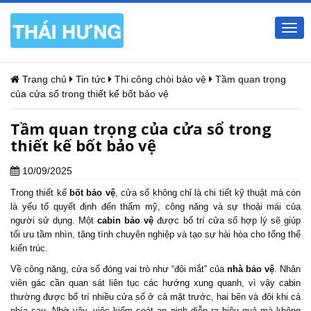
Togg
navi
Trang chủ
Tin tức
Thi công chòi bảo vệ
Tầm quan trọng
của cửa sổ trong thiết kế bốt bảo vệ
Tầm quan trọng của cửa sổ trong
thiết kế bốt bảo vệ
10/09/2025
Trong thiết kế
bốt bảo vệ
, cửa sổ không chỉ là chi tiết kỹ thuật mà còn
là yếu tố quyết định đến thẩm mỹ, công năng và sự thoải mái của
người sử dụng. Một
cabin bảo vệ
được bố trí cửa sổ hợp lý sẽ giúp
tối ưu tầm nhìn, tăng tính chuyên nghiệp và tạo sự hài hòa cho tổng thể
kiến trúc.
Về công năng, cửa sổ đóng vai trò như “đôi mắt” của
nhà bảo vệ
. Nhân
viên gác cần quan sát liên tục các hướng xung quanh, vì vậy cabin
thường được bố trí nhiều cửa sổ ở cả mặt trước, hai bên và đôi khi cả
phía sau. Nhờ vậy, việc kiểm soát an ninh diễn ra hiệu quả mà không