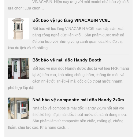
VINACABIN. Hiện nay ứng với mỗi model nhà bảo vệ có 3
lựa chọn: Lựa chọn…
Bốt bảo vệ lục lăng VINACABIN VC6L
Bốt bảo vệ lục lăng VINACABIN VC6L cao cấp sản xuất
bằng công nghệ đúc liền khối. Sản phẩm được thiết kế
để phù hợp với những vùng cảnh quan của khu đô thị,
khu du lịch và cả những…
Bốt bảo vệ mái dốc Handy Booth
Bốt bảo vệ mái dốc Handy được đúc từ vật liệu FRP, mang
lại độ bền cao, khả năng chống thấm, chống ăn mòn và
cách nhiệt tốt. Thiết kế mái dốc giúp thoát nước nhanh,
phù hợp lắp đặt…
Nhà bảo vệ composite mái dốc Handy 2x3m
Nhà bảo vệ composite mái dốc Handy 2x3m nổi bật với
thiết kế hiện đại, mái dốc thoát nước tốt, tránh đọng mưa.
Sản phẩm làm từ composite bền chắc, chống gỉ, chống
thấm, chịu lực cao. Khả năng cách…