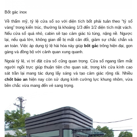
Bốt gác inox
Về thẩm mỹ, tỷ lệ cửa sổ so với diện tích bốt phải tuân theo “tỷ số
vàng” trong kiến trúc, thường là khoảng 1/3 đến 1/2 diện tích mặt vách.
Nếu cửa sổ quá nhỏ, cabin sẽ tạo cảm giác tù túng, nặng nề. Ngược
lại, nếu quá lớn, không gian dễ bị mất cân đối, giảm sự chắc chắn và
an toàn. Việc áp dụng tỷ lệ hài hòa này giúp
bốt gác
trông hiện đại, gọn
gàng và đồng bộ với cảnh quan xung quanh.
Ngoài tỷ lệ, vị trí đặt cửa sổ cũng quan trọng. Cửa sổ ngang tầm mắt
người ngồi trực giúp thuận tiện cho quan sát, trong khi cửa kính cao
sát trần lại mang tác dụng lấy sáng và tạo cảm giác rộng rãi. Nhiều
chốt bảo an
hiện nay còn sử dụng kính cường lực khung nhôm, vừa
bền chắc vừa mang đến vẻ sang trọng.