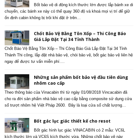
Bốt bảo vệ di động kích thước lớn được lắp bánh xe di
chuyển, các bánh xe này có thể quay 360 độ và khoá mọi vị trí để giữ
ổn định cabin không bị trôi khi đặt ở trên…
Chốt Bảo Vệ Bằng Tôn Xốp – Thi Công Báo
Giá Lắp Đặt Tại 34 Tỉnh Thành
Chốt Bảo Vệ Bằng Tôn Xốp – Thi Công Báo Giá Lắp Đặt Tại 34 Tỉnh
Thành Thi công, lắp đặt nhà bảo vệ, chòi bảo vệ, bốt gác bảo vệ liên hệ
ngay để được tư vấn miễn phí….
Những sản phẩm bốt bảo vệ đầu tiên dùng
nhôm cao cấp
Theo thông báo của Vinacabin thì từ ngày 01/08/2018 Vincacabin đã
cho ra đời sản phẩm nhà bảo vệ cao cấp bằng composite sử dụng cửa
sổ trượt nhôm hệ Việt Pháp 2600. Đây là loại cửa sổ chất lượng…
Bốt gác lục giác thiết kế cho resot
Bốt gác hình lục giác VINACABIN có 2 mẫu: VC6L
kích thước lớn và VC6S kích thước vừa. Những chốt bảo vệ này