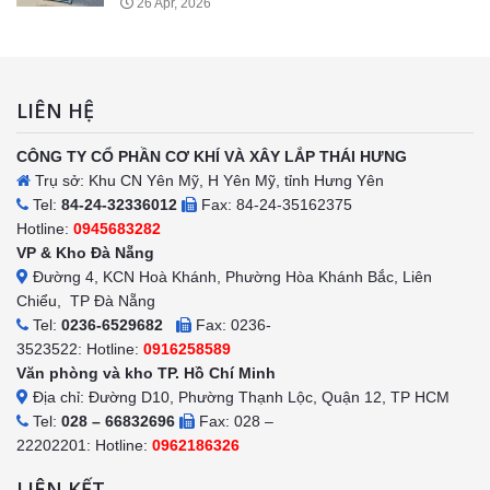
26 Apr, 2026
LIÊN HỆ
CÔNG TY CỔ PHẦN CƠ KHÍ VÀ XÂY LẮP THÁI HƯNG
Trụ sở: Khu CN Yên Mỹ, H Yên Mỹ, tỉnh Hưng Yên
Tel:
84-24-32336012
Fax: 84-24-35162375
Hotline:
0945683282
VP & Kho Đà Nẵng
Đường 4, KCN Hoà Khánh, Phường Hòa Khánh Bắc, Liên
Chiểu, TP Đà Nẵng
Tel:
0236-6529682
Fax: 0236-
3523522: Hotline:
0916258589
Văn phòng và kho TP. Hồ Chí Minh
Địa chỉ: Đường D10, Phường Thạnh Lộc, Quận 12, TP HCM
Tel:
028 – 66832696
Fax: 028 –
22202201: Hotline:
0962186326
LIÊN KẾT