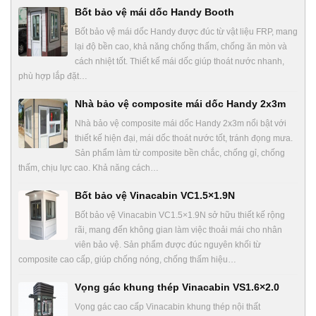
Bốt bảo vệ mái dốc Handy Booth
Bốt bảo vệ mái dốc Handy được đúc từ vật liệu FRP, mang
lại độ bền cao, khả năng chống thấm, chống ăn mòn và
cách nhiệt tốt. Thiết kế mái dốc giúp thoát nước nhanh,
phù hợp lắp đặt…
Nhà bảo vệ composite mái dốc Handy 2x3m
Nhà bảo vệ composite mái dốc Handy 2x3m nổi bật với
thiết kế hiện đại, mái dốc thoát nước tốt, tránh đọng mưa.
Sản phẩm làm từ composite bền chắc, chống gỉ, chống
thấm, chịu lực cao. Khả năng cách…
Bốt bảo vệ Vinacabin VC1.5×1.9N
Bốt bảo vệ Vinacabin VC1.5×1.9N sở hữu thiết kế rộng
rãi, mang đến không gian làm việc thoải mái cho nhân
viên bảo vệ. Sản phẩm được đúc nguyên khối từ
composite cao cấp, giúp chống nóng, chống thấm hiệu…
Vọng gác khung thép Vinacabin VS1.6×2.0
Vọng gác cao cấp Vinacabin khung thép nội thất