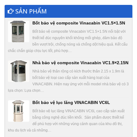
SẢN PHẨM
Bốt bảo vệ composite Vinacabin VC1.5×1.5N
Bốt bảo vệ composite Vinacabin VC1.5×1.5N nổi bật với
thiết kế đúc nguyên khối không mối ghép, đảm bảo độ
bền vượt trội, chống nóng và chống dột hiệu quả. Kết cấu
chắc chắn giúp chịu lực tốt, phù hợp…
Nhà bảo vệ composite Vinacabin VC1.9×2.15N
Nhà bảo vệ thân rộng có kích thước thân 2.15 x 1.9m là
bốt bảo vệ loại cao cấp sản xuất hàng loạt của
VINACABIN. Hiện nay ứng với mỗi model nhà bảo vệ có 3
lựa chọn: Lựa chọn…
Bốt bảo vệ lục lăng VINACABIN VC6L
Bốt bảo vệ lục lăng VINACABIN VC6L cao cấp sản xuất
bằng công nghệ đúc liền khối. Sản phẩm được thiết kế
để phù hợp với những vùng cảnh quan của khu đô thị,
khu du lịch và cả những…