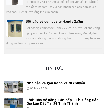
composite VS1.6×2.0m là thiết kế chuyên đặt tại các toà
cao ốc trung tâm. Đây là sản phẩm cao cấp nên có giá
khá cao. Kích thước tổng thể của cabin…
Bốt bảo vệ composite Handy 2x3m
Bốt bảo vệ composite Handy 2x3m là bước đột phá công
nghệ với thiết kế đúc liền khối cỡ lớn, mang đến độ bền
vượt trội, không mối nối, không thấm nước. Sản phẩm sử
dụng vật liệu composite cao…
TIN TỨC
Nhà bảo vệ gắn bánh xe di chuyển
01 May, 2026
Chốt Bảo Vệ Bằng Tôn Xốp – Thi Công Báo
Giá Lắp Đặt Tại 34 Tỉnh Thành