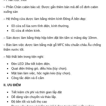
– Phần Chân cabin bảo vệ: Được gắn thêm bản mã để cố định cabin
xuống sàn
– Hệ thống cửa được làm bằng nhôm kính Đông Á bền đẹp:
03 cửa sổ lùa sơn tĩnh điện, kính thường.
01 cửa đi nhôm kính.
– Sàn được làm bằng thép hộp kẽm đặt lên tấm si măng dày 10mm.
– Bàn làm việc được làm bằng mặt gỗ MFC tiêu chuẩn châu Âu chống
thấm nước tốt.
– Nội thất bên trong tiện nghi:
Đèn LED 18w tiết kiệm điện.
Quạt điện thông gió, điều hòa (tùy chọn).
Mặt bàn làm việc, hộc ngăn kéo (tùy chọn).
Công tắc điện và ổ cắm
II. ƯU ĐIỂM
Tiết kiệm chi phí và thời gian lắp đặt
Dễ dàng vận chuyển và tháo lắp.
Độ bền tốt và tuổi thọ cao