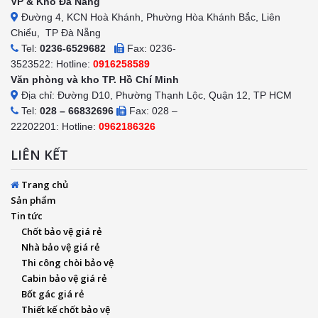
VP & Kho Đà Nẵng
Đường 4, KCN Hoà Khánh, Phường Hòa Khánh Bắc, Liên
Chiểu, TP Đà Nẵng
Tel:
0236-6529682
Fax: 0236-
3523522: Hotline:
0916258589
Văn phòng và kho TP. Hồ Chí Minh
Địa chỉ: Đường D10, Phường Thạnh Lộc, Quận 12, TP HCM
Tel:
028 – 66832696
Fax: 028 –
22202201: Hotline:
0962186326
LIÊN KẾT
Trang chủ
Sản phẩm
Tin tức
Chốt bảo vệ giá rẻ
Nhà bảo vệ giá rẻ
Thi công chòi bảo vệ
Cabin bảo vệ giá rẻ
Bốt gác giá rẻ
Thiết kế chốt bảo vệ