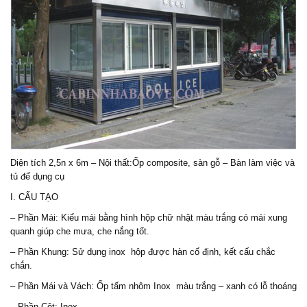
Diện tích 2,5n x 6m – Nội thất:Ốp composite, sàn gỗ – Bàn làm việc và
tủ để dụng cụ
I. CẤU TẠO
– Phần Mái: Kiểu mái bằng hình hộp chữ nhật màu trắng có mái xung
quanh giúp che mưa, che nắng tốt.
– Phần Khung: Sử dụng inox hộp được hàn cố định, kết cấu chắc
chắn.
– Phần Mái và Vách: Ốp tấm nhôm Inox màu trắng – xanh có lỗ thoáng
– Phần Cột: Inox