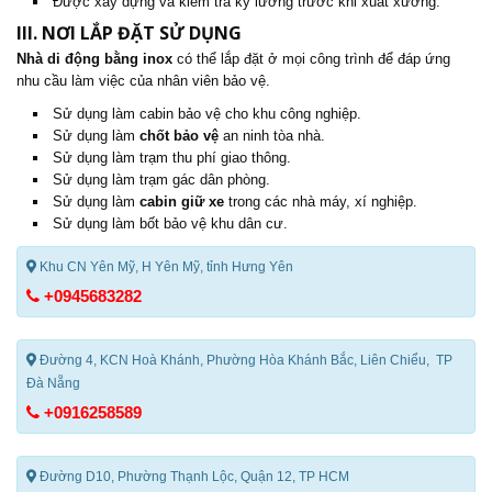
Được xây dựng và kiểm tra kỹ lưỡng trước khi xuất xưởng.
III. NƠI LẮP ĐẶT SỬ DỤNG
Nhà di động
bằng inox
có thể lắp đặt ở mọi công trình để đáp ứng
nhu cầu làm việc của nhân viên bảo vệ.
Sử dụng làm cabin bảo vệ cho khu công nghiệp.
Sử dụng làm
chốt bảo vệ
an ninh tòa nhà.
Sử dụng làm trạm thu phí giao thông.
Sử dụng làm trạm gác dân phòng.
Sử dụng làm
cabin giữ xe
trong các nhà máy, xí nghiệp.
Sử dụng làm bốt bảo vệ khu dân cư.
Khu CN Yên Mỹ, H Yên Mỹ, tỉnh Hưng Yên
+0945683282
Đường 4, KCN Hoà Khánh, Phường Hòa Khánh Bắc, Liên Chiểu, TP
Đà Nẵng
+0916258589
Đường D10, Phường Thạnh Lộc, Quận 12, TP HCM