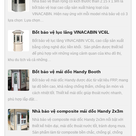
Nhà bảo vệ thân rộng có kích thước thân 2.15 x 1.9m là
bốt bảo vệ loại cao cấp sản xuất hàng loạt của
VINACABIN. Hiện nay ứng với mỗi model nhà bảo vệ có 3
lựa chọn: Lựa chọn…
Bốt bảo vệ lục lăng VINACABIN VC6L
Bốt bảo vệ lục lăng VINACABIN VC6L cao cấp sản xuất
bằng công nghệ đúc liền khối. Sản phẩm được thiết kế
để phù hợp với những vùng cảnh quan của khu đô thị,
khu du lịch và cả những…
Bốt bảo vệ mái dốc Handy Booth
Bốt bảo vệ mái dốc Handy được đúc từ vật liệu FRP, mang
lại độ bền cao, khả năng chống thấm, chống ăn mòn và
cách nhiệt tốt. Thiết kế mái dốc giúp thoát nước nhanh,
phù hợp lắp đặt…
Nhà bảo vệ composite mái dốc Handy 2x3m
Nhà bảo vệ composite mái dốc Handy 2x3m nổi bật với
thiết kế hiện đại, mái dốc thoát nước tốt, tránh đọng mưa.
Sản phẩm làm từ composite bền chắc, chống gỉ, chống