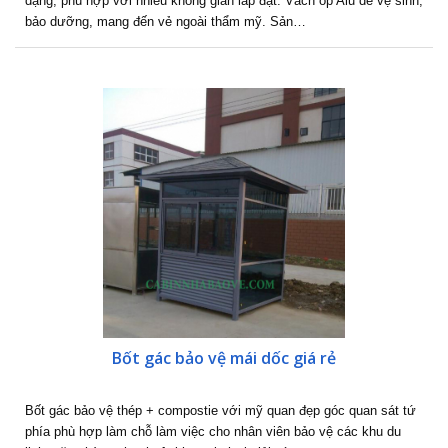
dạng, phù hợp với nhiều không gian lắp đặt. Vách ốp Alu dễ vệ sinh,
bảo dưỡng, mang đến vẻ ngoài thẩm mỹ. Sản…
Bốt gác bảo vệ mái dốc giá rẻ
Bốt gác bảo vệ thép + compostie với mỹ quan đẹp góc quan sát tứ
phía phù hợp làm chỗ làm việc cho nhân viên bảo vệ các khu du