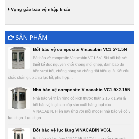
Vọng gác bảo vệ nhập khẩu
SẢN PHẨM
Bốt bảo vệ composite Vinacabin VC1.5×1.5N
Bốt bảo vệ composite Vinacabin VC1.5×1.5N nổi bật với
thiết kế đúc nguyên khối không mối ghép, đảm bảo độ
bền vượt trội, chống nóng và chống dột hiệu quả. Kết cấu
chắc chắn giúp chịu lực tốt, phù hợp…
Nhà bảo vệ composite Vinacabin VC1.9×2.15N
Nhà bảo vệ thân rộng có kích thước thân 2.15 x 1.9m là
bốt bảo vệ loại cao cấp sản xuất hàng loạt của
VINACABIN. Hiện nay ứng với mỗi model nhà bảo vệ có 3
lựa chọn: Lựa chọn…
Bốt bảo vệ lục lăng VINACABIN VC6L
Bốt bảo vệ lục lăng VINACABIN VC6L cao cấp sản xuất