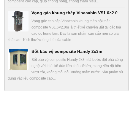
composite cao cấp, giúp chống nóng, chống thấm hiệu…
Vọng gác khung thép Vinacabin VS1.6×2.0
Vọng gác cao cấp Vinacabin khung thép nội thất
composite VS1.6×2.0m là thiết kế chuyên đặt tại các toà
cao ốc trung tâm. Đây là sản phẩm cao cấp nên có giá
khá cao. Kích thước tổng thể của cabin…
Bốt bảo vệ composite Handy 2x3m
Bốt bảo vệ composite Handy 2x3m là bước đột phá công
nghệ với thiết kế đúc liền khối cỡ lớn, mang đến độ bền
vượt trội, không mối nối, không thấm nước. Sản phẩm sử
dụng vật liệu composite cao…
TIN TỨC
Nhà bảo vệ gắn bánh xe di chuyển