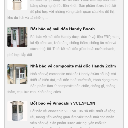
bằng công nghệ đúc liền khối. Sản phẩm được thiết kế
để phù hợp với những vùng cảnh quan của khu đô thị,
khu du lịch và cả những…
Bốt bảo vệ mái dốc Handy Booth
Bốt bảo vệ mái dốc Handy được đúc từ vật liệu FRP, mang
lại độ bền cao, khả năng chống thấm, chống ăn mòn và
cách nhiệt tốt. Thiết kế mái dốc giúp thoát nước nhanh,
phù hợp lắp đặt…
Nhà bảo vệ composite mái dốc Handy 2x3m
Nhà bảo vệ composite mái dốc Handy 2x3m nổi bật với
thiết kế hiện đại, mái dốc thoát nước tốt, tránh đọng mưa.
Sản phẩm làm từ composite bền chắc, chống gỉ, chống
thấm, chịu lực cao. Khả năng cách…
Bốt bảo vệ Vinacabin VC1.5×1.9N
Bốt bảo vệ Vinacabin VC1.5×1.9N sở hữu thiết kế rộng
rãi, mang đến không gian làm việc thoải mái cho nhân
viên bảo vệ. Sản phẩm được đúc nguyên khối từ